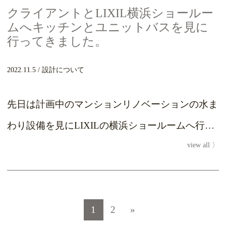
クライアントとLIXIL横浜ショールー
ムへキッチンとユニットバスを見に
行ってきました。
2022.11.5
設計について
先日は計画中のマンションリノベーションの水ま
わり設備を見にLIXILの横浜ショールームへ行っ
view all
ていました。 実際に商品を体感して細かな仕様...
投稿ナビゲーション
1
2
»