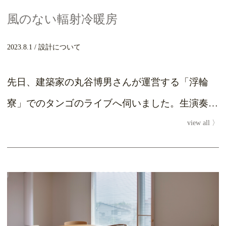
風のない輻射冷暖房
2023.8.1
設計について
先日、建築家の丸谷博男さんが運営する「浮輪
寮」でのタンゴのライブへ伺いました。生演奏の
view all
迫力に圧倒されました。 「浮輪寮」は古民家を
フルリ...