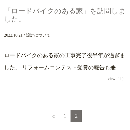
「ロードバイクのある家」を訪問しま
した。
2022.10.21
設計について
ロードバイクのある家の工事完了後半年が過ぎま
した。 リフォームコンテスト受賞の報告も兼ね
view all
て生活の様子を拝見させていただきました。日々
の生...
投稿ナビゲーション
«
1
2