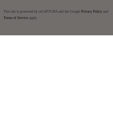
This site is protected by reCAPTCHA and the Google
Privacy Policy
and
Terms of Service
apply.