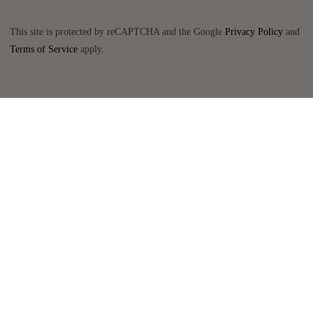
This site is protected by reCAPTCHA and the Google
Privacy Policy
and
Terms of Service
apply.