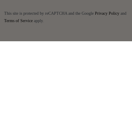
This site is protected by reCAPTCHA and the Google
Privacy Policy
and
Terms of Service
apply.