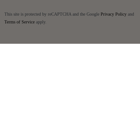
This site is protected by reCAPTCHA and the Google
Privacy Policy
and
Terms of Service
apply.