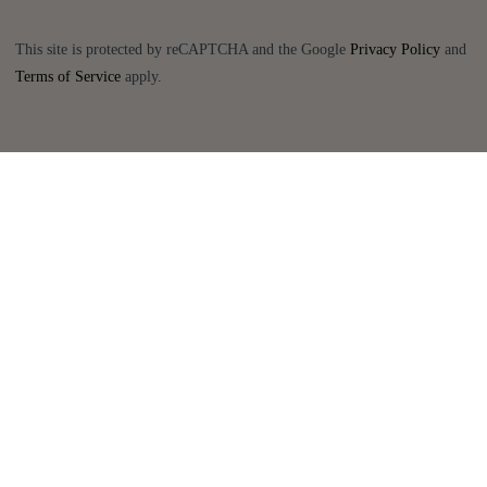
This site is protected by reCAPTCHA and the Google
Privacy Policy
and
Terms of Service
apply.