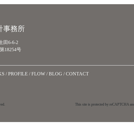
計事務所
6-6-2
18254号
KS
PROFILE
FLOW
BLOG
CONTACT
ved.
This site is protected by reCAPTCHA an