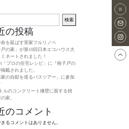
検索
近の投稿
寿命を延ばす実家フルリノベ
子戸の家」が第10回日本エコハウス大
ノミネートされました！
Navi「プロの住宅レシピ」に『格子戸の
が掲載されました。
築家の自邸を巡るバスツアー」に参加
す
ートルのコンクリート擁壁に面する焼
壁の家。
近のコメント
できるコメントはありません。