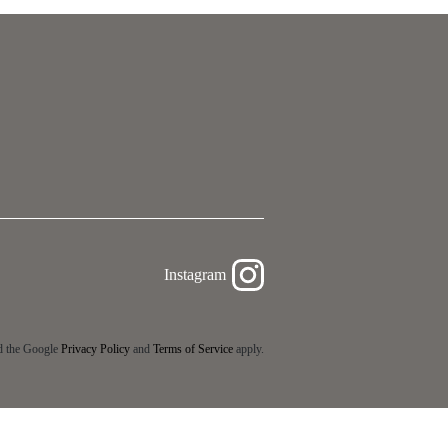
Instagram
d the Google
Privacy Policy
and
Terms of Service
apply.