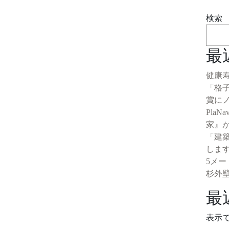
検索
最
健康
「格
賞に
Pla
家』
「建
しま
5メ
杉外
最
表示