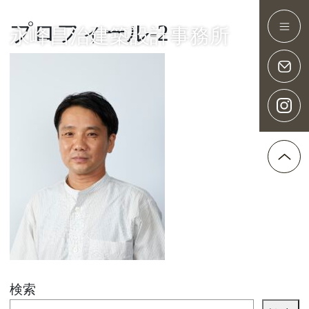
プロフィール-2
永峰昌治建築設計事務所
Main Navigation
検索