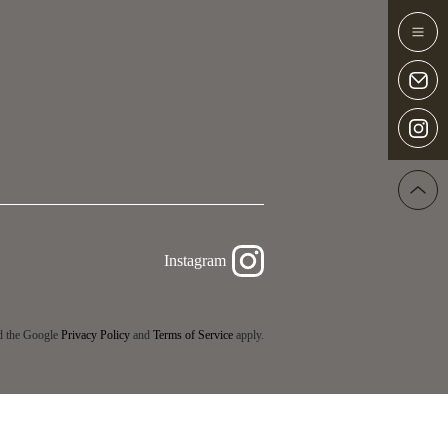
Instagram
d the Google
Privacy Policy
and
Terms of Service
apply.