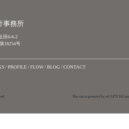
計事務所
6-6-2
18254号
KS
PROFILE
FLOW
BLOG
CONTACT
ved.
This site is protected by reCAPTCHA an