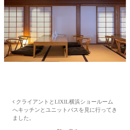
投稿ナビゲーション
クライアントとLIXIL横浜ショールーム
へキッチンとユニットバスを見に行ってき
ました。