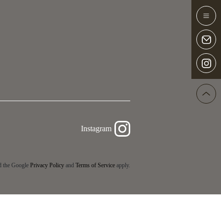
Instagram
d the Google
Privacy Policy
and
Terms of Service
apply.