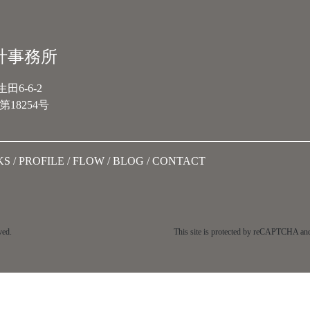
計事務所
6-6-2
18254号
KS
PROFILE
FLOW
BLOG
CONTACT
ved.
This site is protected by reCAPTCHA an