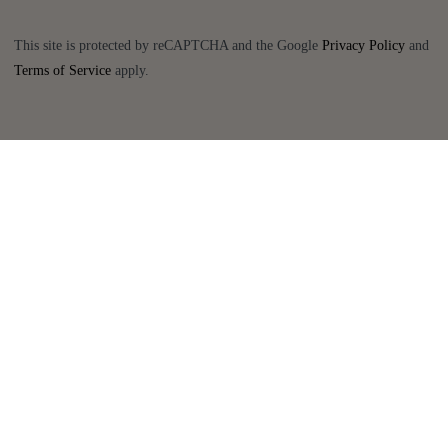
This site is protected by reCAPTCHA and the Google
Privacy Policy
and
Terms of Service
apply.