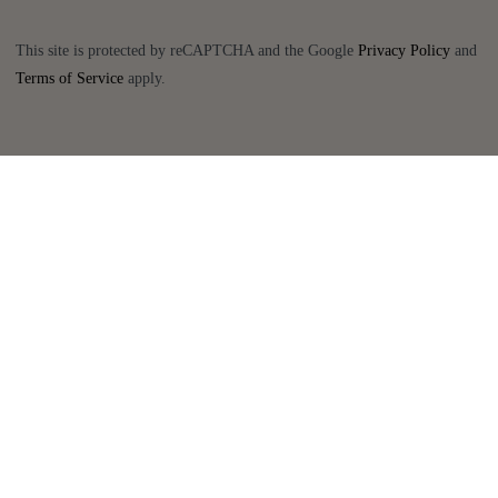
This site is protected by reCAPTCHA and the Google
Privacy Policy
and
Terms of Service
apply.