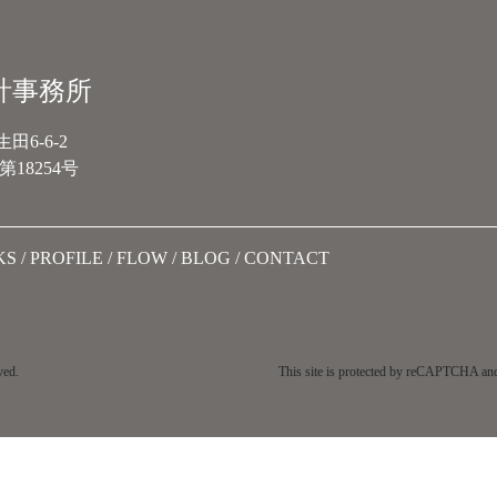
計事務所
6-6-2
18254号
KS
PROFILE
FLOW
BLOG
CONTACT
ved.
This site is protected by reCAPTCHA an