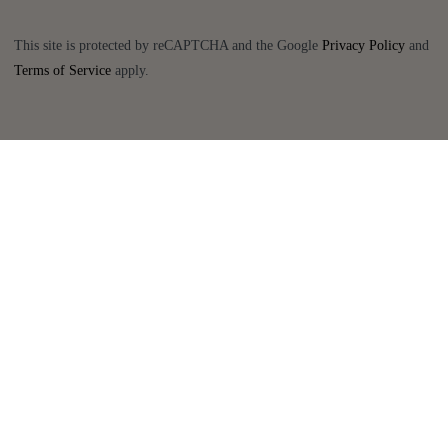
This site is protected by reCAPTCHA and the Google
Privacy Policy
and
Terms of Service
apply.