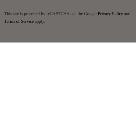
This site is protected by reCAPTCHA and the Google
Privacy Policy
and
Terms of Service
apply.