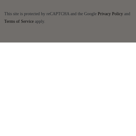
This site is protected by reCAPTCHA and the Google
Privacy Policy
and
Terms of Service
apply.