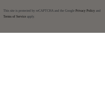
This site is protected by reCAPTCHA and the Google
Privacy Policy
and
Terms of Service
apply.