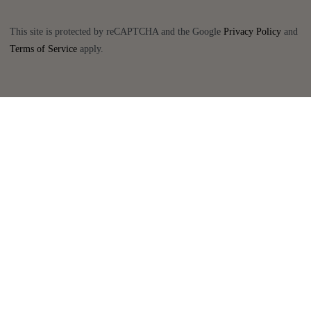
This site is protected by reCAPTCHA and the Google
Privacy Policy
and
Terms of Service
apply.