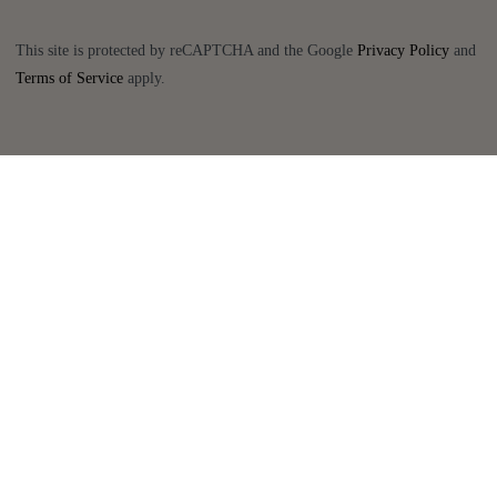
This site is protected by reCAPTCHA and the Google
Privacy Policy
and
Terms of Service
apply.