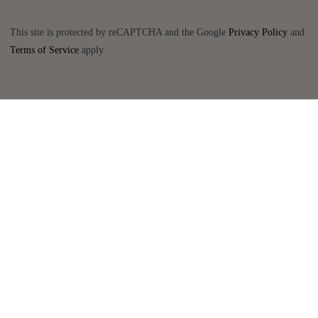
This site is protected by reCAPTCHA and the Google
Privacy Policy
and
Terms of Service
apply.