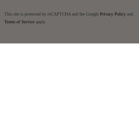
This site is protected by reCAPTCHA and the Google
Privacy Policy
and
Terms of Service
apply.