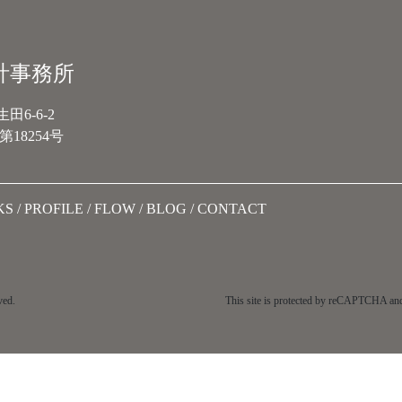
計事務所
6-6-2
18254号
KS
PROFILE
FLOW
BLOG
CONTACT
ved.
This site is protected by reCAPTCHA an