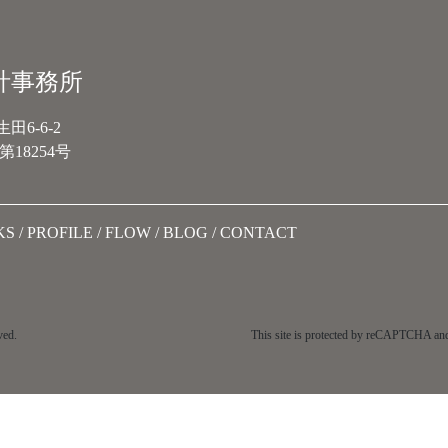
計事務所
6-6-2
18254号
KS
PROFILE
FLOW
BLOG
CONTACT
ved.
This site is protected by reCAPTCHA an