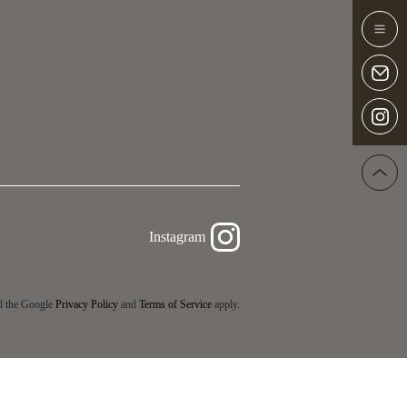
Instagram
d the Google
Privacy Policy
and
Terms of Service
apply.