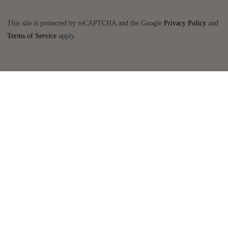
This site is protected by reCAPTCHA and the Google
Privacy Policy
and
Terms of Service
apply.