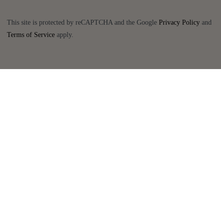
This site is protected by reCAPTCHA and the Google
Privacy Policy
and
Terms of Service
apply.